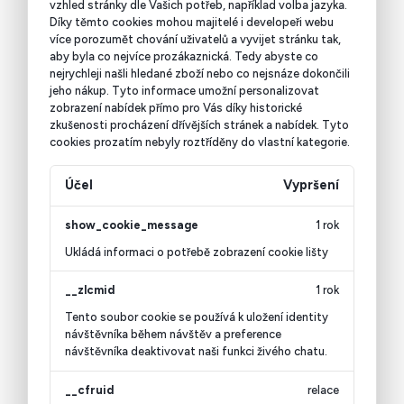
vzhled stránky dle Vašich potřeb, například volba jazyka.
Díky těmto cookies mohou majitelé i developeři webu
více porozumět chování uživatelů a vyvijet stránku tak,
aby byla co nejvíce prozákaznická. Tedy abyste co
nejrychleji našli hledané zboží nebo co nejsnáze dokončili
jeho nákup.
Tyto informace umožní personalizovat
zobrazení nabídek přímo pro Vás díky historické
zkušenosti procházení dřívějších stránek a nabídek.
Tyto
cookies prozatím nebyly roztříděny do vlastní kategorie.
Účel
Vypršení
show_cookie_message
1 rok
Ukládá informaci o potřebě zobrazení cookie lišty
__zlcmid
1 rok
Tento soubor cookie se používá k uložení identity
návštěvníka během návštěv a preference
návštěvníka deaktivovat naši funkci živého chatu.
__cfruid
relace