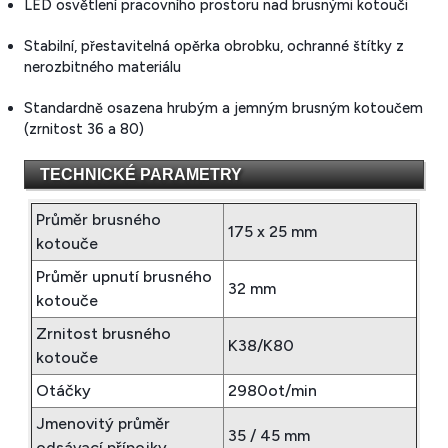
LED osvětlení pracovního prostoru nad brusnými kotouči
Stabilní, přestavitelná opěrka obrobku, ochranné štítky z
nerozbitného materiálu
Standardně osazena hrubým a jemným brusným kotoučem
(zrnitost 36 a 80)
TECHNICKÉ PARAMETRY
Průměr brusného
175 x 25 mm
kotouče
Průměr upnutí brusného
32 mm
kotouče
Zrnitost brusného
K38/K80
kotouče
Otáčky
2980ot/min
Jmenovitý průměr
35 / 45 mm
odsávací přípojky