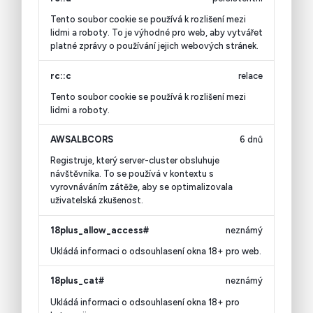
Tento soubor cookie se používá k rozlišení mezi
lidmi a roboty. To je výhodné pro web, aby vytvářet
platné zprávy o používání jejich webových stránek.
rc::c
relace
Tento soubor cookie se používá k rozlišení mezi
lidmi a roboty.
AWSALBCORS
6 dnů
Registruje, který server-cluster obsluhuje
návštěvníka. To se používá v kontextu s
vyrovnáváním zátěže, aby se optimalizovala
uživatelská zkušenost.
18plus_allow_access#
neznámý
Ukládá informaci o odsouhlasení okna 18+ pro web.
18plus_cat#
neznámý
Ukládá informaci o odsouhlasení okna 18+ pro