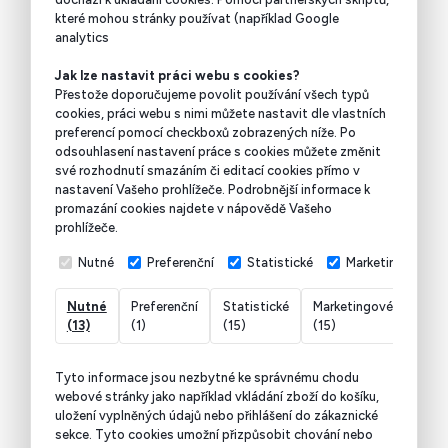
které mohou stránky používat (například Google
analytics
Jak lze nastavit práci webu s cookies?
Přestože doporučujeme povolit používání všech typů
cookies, práci webu s nimi můžete nastavit dle vlastních
preferencí pomocí checkboxů zobrazených níže. Po
odsouhlasení nastavení práce s cookies můžete změnit
své rozhodnutí smazáním či editací cookies přímo v
nastavení Vašeho prohlížeče. Podrobnější informace k
promazání cookies najdete v nápovědě Vašeho
prohlížeče.
Nutné
Preferenční
Statistické
Marketingové
Nutné
Preferenční
Statistické
Marketingové
Nekl
(13)
(1)
(15)
(15)
(7)
Tyto informace jsou nezbytné ke správnému chodu
webové stránky jako například vkládání zboží do košíku,
uložení vyplněných údajů nebo přihlášení do zákaznické
sekce.
Tyto cookies umožní přizpůsobit chování nebo