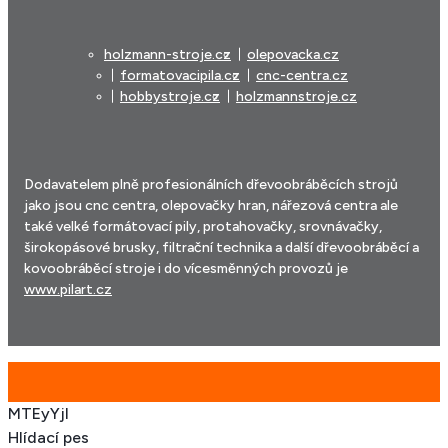
holzmann-stroje.cz
olepovacka.cz
formatovacipila.cz
cnc-centra.cz
hobbystroje.cz
holzmannstroje.cz
Dodavatelem plně profesionálních dřevoobráběcích strojů
jako jsou cnc centra, olepovačky hran, nářezová centra ale
také velké formátovací pily, protahovačky, srovnávačky,
širokopásové brusky, filtrační technika a další dřevoobráběcí a
kovoobráběcí stroje i do vícesměnných provozů je
www.pilart.cz
MTEyYjl
Hlídací pes