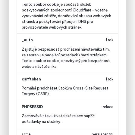
Tento soubor cookie je součástí služeb
poskytovaných společností Cloudflare – včetně
vyrovnávání zátěže, doručování obsahu webových
stránek a poskytování připojení DNS pro
provozovatele webových stránek.
_auth
1 rok
Zajišťuje bezpečnost procházení návštěvníků tím,
že zabraňuje padělání požadavků mezi stránkami.
Tento soubor cookie je nezbytný pro bezpečnost
webu a návštěvníka.
csrftoken
1 rok
Pomáhá předcházet útokům Cross-Site Request
Forgery (CSRF).
PHPSESSID
relace
Zachovává stav uživatelské relace napříč
požadavky na stránky.
rc::a
persistentní