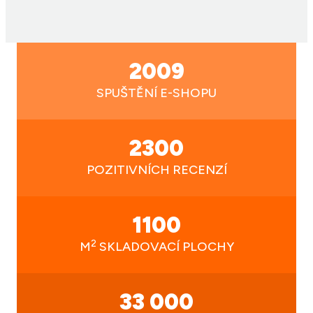
2009
SPUŠTĚNÍ E-SHOPU
2300
POZITIVNÍCH RECENZÍ
1100
2
M
SKLADOVACÍ PLOCHY
33 000