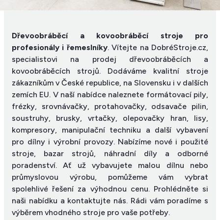
Dřevoobráběcí a kovoobráběcí stroje pro
profesionály i řemeslníky
. Vítejte na DobréStroje.cz,
specialistovi na prodej dřevoobráběcích a
kovoobráběcích strojů. Dodáváme kvalitní stroje
zákazníkům v České republice, na Slovensku i v dalších
zemích EU. V naší nabídce naleznete formátovací pily,
frézky, srovnávačky, protahovačky, odsavače pilin,
soustruhy, brusky, vrtačky, olepovačky hran, lisy,
kompresory, manipulační techniku a další vybavení
pro dílny i výrobní provozy. Nabízíme nové i použité
stroje, bazar strojů, náhradní díly a odborné
poradenství. Ať už vybavujete malou dílnu nebo
průmyslovou výrobu, pomůžeme vám vybrat
spolehlivé řešení za výhodnou cenu. Prohlédněte si
naši nabídku a kontaktujte nás. Rádi vám poradíme s
výběrem vhodného stroje pro vaše potřeby.