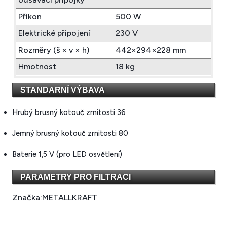
Příkon
500 W
Elektrické připojení
230 V
Rozměry (š × v × h)
442×294×228 mm
Hmotnost
18 kg
STANDARNÍ VÝBAVA
Hrubý brusný kotouč zrnitosti 36
Jemný brusný kotouč zrnitosti 80
Baterie 1,5 V (pro LED osvětlení)
PARAMETRY PRO FILTRACI
Značka:
METALLKRAFT