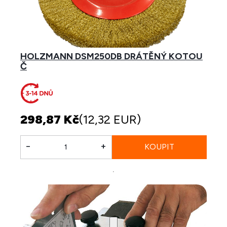
HOLZMANN DSM250DB DRÁTĚNÝ KOTOU
Č
298,87 Kč
(12,32 EUR)
-
+