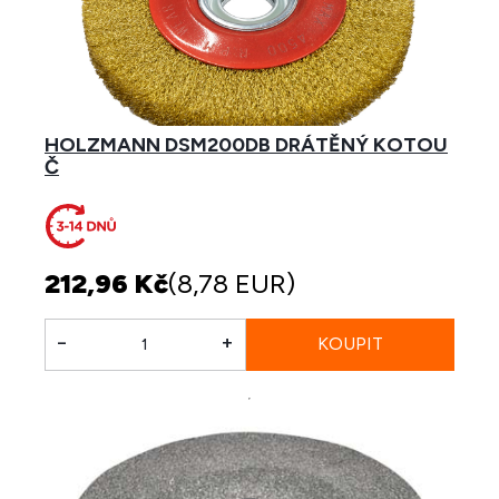
HOLZMANN DSM200DB DRÁTĚNÝ KOTOU
Č
212,96 Kč
(8,78 EUR)
-
+