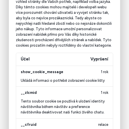
vzhled stránky dle Vašich potřeb, například volba jazyka.
Díky těmto cookies mohou majitelé i developeři webu
více porozumět chování uživatelů a vyvijet stránku tak,
aby byla co nejvíce prozákaznická. Tedy abyste co
nejrychleji našli hledané zboží nebo co nejsnáze dokončili
jeho nákup.
Tyto informace umožní personalizovat
zobrazení nabídek přímo pro Vás díky historické
zkušenosti procházení dřívějších stránek a nabídek.
Tyto
cookies prozatím nebyly roztříděny do vlastní kategorie.
Účel
Vypršení
show_cookie_message
1 rok
Ukládá informaci o potřebě zobrazení cookie lišty
__zlcmid
1 rok
Tento soubor cookie se používá k uložení identity
návštěvníka během návštěv a preference
návštěvníka deaktivovat naši funkci živého chatu.
__cfruid
relace