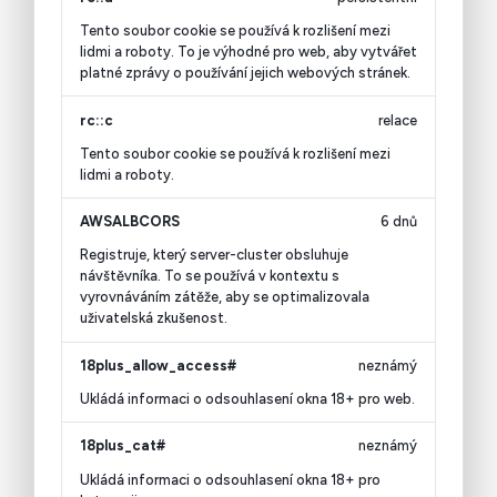
Tento soubor cookie se používá k rozlišení mezi
lidmi a roboty. To je výhodné pro web, aby vytvářet
platné zprávy o používání jejich webových stránek.
rc::c
relace
Tento soubor cookie se používá k rozlišení mezi
lidmi a roboty.
AWSALBCORS
6 dnů
Registruje, který server-cluster obsluhuje
návštěvníka. To se používá v kontextu s
vyrovnáváním zátěže, aby se optimalizovala
uživatelská zkušenost.
18plus_allow_access#
neznámý
Ukládá informaci o odsouhlasení okna 18+ pro web.
18plus_cat#
neznámý
Ukládá informaci o odsouhlasení okna 18+ pro