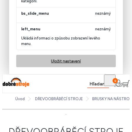
kategorii.
bs_slide_menu
neznámý
left_menu
neznámý
Ukládá informaci o způsobu zobrazení levého
menu.
Uložit nastavení
0
Hľadanie
Úvod
DŘEVOOBRÁBĚCÍ STROJE
BRUSKY NA NÁSTROJ
DŘEVOOBRÁBĚCÍ STROJE