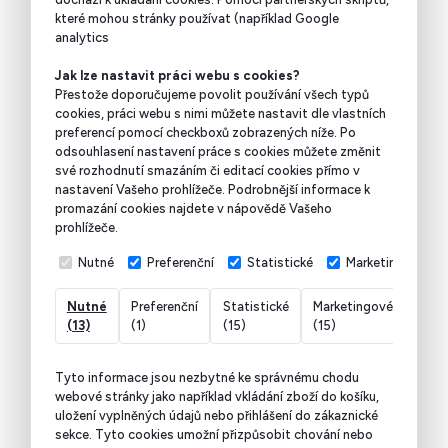
které mohou stránky používat (například Google
analytics
Jak lze nastavit práci webu s cookies?
Přestože doporučujeme povolit používání všech typů
cookies, práci webu s nimi můžete nastavit dle vlastních
preferencí pomocí checkboxů zobrazených níže. Po
odsouhlasení nastavení práce s cookies můžete změnit
své rozhodnutí smazáním či editací cookies přímo v
nastavení Vašeho prohlížeče. Podrobnější informace k
promazání cookies najdete v nápovědě Vašeho
prohlížeče.
Nutné
Preferenční
Statistické
Marketingové
Nutné
Preferenční
Statistické
Marketingové
Nekl
(13)
(1)
(15)
(15)
(7)
Tyto informace jsou nezbytné ke správnému chodu
webové stránky jako například vkládání zboží do košíku,
uložení vyplněných údajů nebo přihlášení do zákaznické
sekce.
Tyto cookies umožní přizpůsobit chování nebo