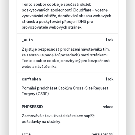
Tento soubor cookie je součástí služeb
poskytovaných společností Cloudflare – včetně
vyrovnávání zátěže, doručování obsahu webových
stránek a poskytování připojení DNS pro
provozovatele webových stránek.
_auth
1 rok
Zajišťuje bezpečnost procházení návštěvníků tím,
že zabraňuje padělání požadavků mezi stránkami.
Tento soubor cookie je nezbytný pro bezpečnost
webu a návštěvníka.
csrftoken
1 rok
Pomáhá předcházet útokům Cross-Site Request
Forgery (CSRF).
PHPSESSID
relace
Zachovává stav uživatelské relace napříč
požadavky na stránky.
rc::a
persistentní