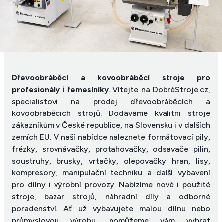
Dřevoobráběcí a kovoobráběcí stroje pro
profesionály i řemeslníky
. Vítejte na DobréStroje.cz,
specialistovi na prodej dřevoobráběcích a
kovoobráběcích strojů. Dodáváme kvalitní stroje
zákazníkům v České republice, na Slovensku i v dalších
zemích EU. V naší nabídce naleznete formátovací pily,
frézky, srovnávačky, protahovačky, odsavače pilin,
soustruhy, brusky, vrtačky, olepovačky hran, lisy,
kompresory, manipulační techniku a další vybavení
pro dílny i výrobní provozy. Nabízíme nové i použité
stroje, bazar strojů, náhradní díly a odborné
poradenství. Ať už vybavujete malou dílnu nebo
průmyslovou výrobu, pomůžeme vám vybrat