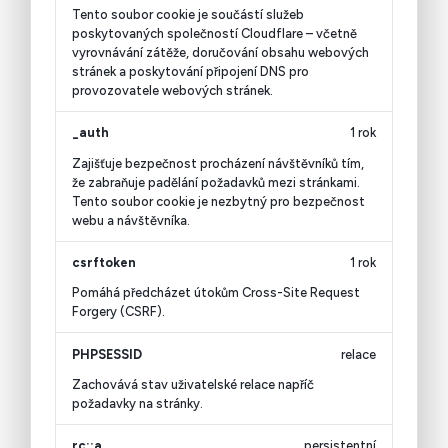
Tento soubor cookie je součástí služeb
poskytovaných společností Cloudflare – včetně
vyrovnávání zátěže, doručování obsahu webových
stránek a poskytování připojení DNS pro
provozovatele webových stránek.
_auth
1 rok
Zajišťuje bezpečnost procházení návštěvníků tím,
že zabraňuje padělání požadavků mezi stránkami.
Tento soubor cookie je nezbytný pro bezpečnost
webu a návštěvníka.
csrftoken
1 rok
Pomáhá předcházet útokům Cross-Site Request
Forgery (CSRF).
PHPSESSID
relace
Zachovává stav uživatelské relace napříč
požadavky na stránky.
rc::a
persistentní