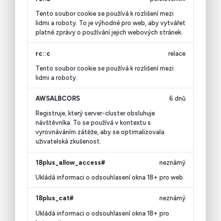
Tento soubor cookie se používá k rozlišení mezi
lidmi a roboty. To je výhodné pro web, aby vytvářet
platné zprávy o používání jejich webových stránek.
rc::c
relace
Tento soubor cookie se používá k rozlišení mezi
lidmi a roboty.
AWSALBCORS
6 dnů
Registruje, který server-cluster obsluhuje
návštěvníka. To se používá v kontextu s
vyrovnáváním zátěže, aby se optimalizovala
uživatelská zkušenost.
18plus_allow_access#
neznámý
Ukládá informaci o odsouhlasení okna 18+ pro web.
18plus_cat#
neznámý
Ukládá informaci o odsouhlasení okna 18+ pro