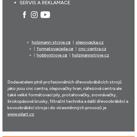
SERVIS A REKLAMACE
holzmann-stroje.cz
olepovacka.cz
formatovacipila.cz
cnc-centra.cz
hobbystroje.cz
holzmannstroje.cz
Dodavatelem plně profesionálních dřevoobráběcích strojů
jako jsou cnc centra, olepovačky hran, nářezová centra ale
také velké formátovací pily, protahovačky, srovnávačky,
širokopásové brusky, filtrační technika a další dřevoobráběcí a
kovoobráběcí stroje i do vícesměnných provozů je
www.pilart.cz