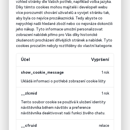
vzhled stránky dle Vašich potřeb, například volba jazyka.
Díky těmto cookies mohou majitelé i developeři webu
více porozumět chování uživatelů a vyvijet stránku tak,
aby byla co nejvíce prozákaznická. Tedy abyste co
nejrychleji našli hledané zboží nebo co nejsnáze dokončili
jeho nákup.
Tyto informace umožní personalizovat
zobrazení nabídek přímo pro Vás díky historické
zkušenosti procházení dřívějších stránek a nabídek.
Tyto
cookies prozatím nebyly roztříděny do vlastní kategorie.
Účel
Vypršení
show_cookie_message
1 rok
Ukládá informaci o potřebě zobrazení cookie lišty
__zlcmid
1 rok
Tento soubor cookie se používá k uložení identity
návštěvníka během návštěv a preference
návštěvníka deaktivovat naši funkci živého chatu.
__cfruid
relace