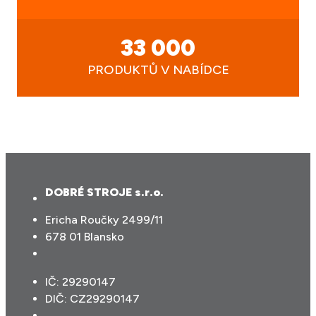
33 000
PRODUKTŮ V NABÍDCE
DOBRÉ STROJE s.r.o.
Ericha Roučky 2499/11
678 01 Blansko
IČ: 29290147
DIČ: CZ29290147