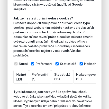
které mohou stránky používat (například Google
analytics
Jak lze nastavit práci webu s cookies?
Přestože doporučujeme povolit používání všech typů
cookies, práci webu s nimi můžete nastavit dle vlastních
preferencí pomocí checkboxů zobrazených níže. Po
odsouhlasení nastavení práce s cookies můžete změnit
své rozhodnutí smazáním či editací cookies přímo v
nastavení Vašeho prohlížeče. Podrobnější informace k
promazání cookies najdete v nápovědě Vašeho
prohlížeče.
Nutné
Preferenční
Statistické
Marketingové
Nutné
Preferenční
Statistické
Marketingové
Nekl
(13)
(1)
(15)
(15)
(7)
Tyto informace jsou nezbytné ke správnému chodu
webové stránky jako například vkládání zboží do košíku,
uložení vyplněných údajů nebo přihlášení do zákaznické
sekce.
Tyto cookies umožní přizpůsobit chování nebo