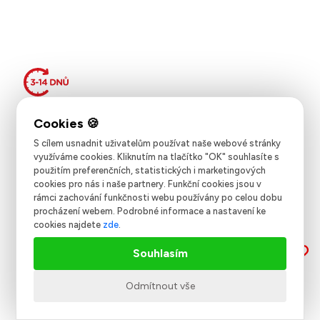
400,51 Kč
(16,51 EUR)
S cílem usnadnit uživatelům používat naše webové stránky
-
+
využíváme cookies. Kliknutím na tlačítko "OK" souhlasíte s
použitím preferenčních, statistických i marketingových
cookies pro nás i naše partnery. Funkční cookies jsou v
rámci zachování funkčnosti webu používány po celou dobu
HOLZMANN RKMK2 OTOČNÝ HROT MK2
procházení webem. Podrobné informace a nastavení ke
cookies najdete
zde
.
Souhlasím
Odmítnout vše