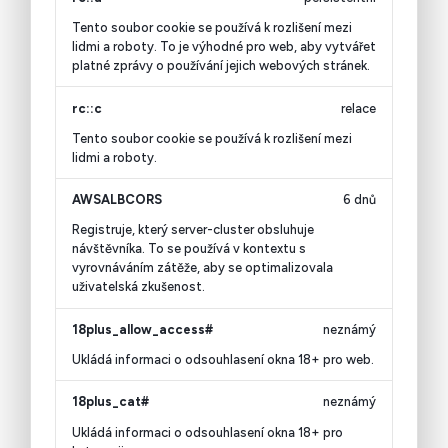
Tento soubor cookie se používá k rozlišení mezi
lidmi a roboty. To je výhodné pro web, aby vytvářet
platné zprávy o používání jejich webových stránek.
rc::c
relace
Tento soubor cookie se používá k rozlišení mezi
lidmi a roboty.
AWSALBCORS
6 dnů
Registruje, který server-cluster obsluhuje
návštěvníka. To se používá v kontextu s
vyrovnáváním zátěže, aby se optimalizovala
uživatelská zkušenost.
18plus_allow_access#
neznámý
Ukládá informaci o odsouhlasení okna 18+ pro web.
18plus_cat#
neznámý
Ukládá informaci o odsouhlasení okna 18+ pro