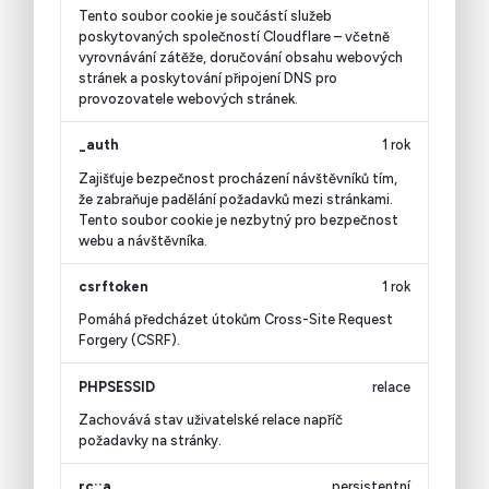
Tento soubor cookie je součástí služeb
poskytovaných společností Cloudflare – včetně
vyrovnávání zátěže, doručování obsahu webových
stránek a poskytování připojení DNS pro
provozovatele webových stránek.
_auth
1 rok
Zajišťuje bezpečnost procházení návštěvníků tím,
že zabraňuje padělání požadavků mezi stránkami.
Tento soubor cookie je nezbytný pro bezpečnost
webu a návštěvníka.
csrftoken
1 rok
Pomáhá předcházet útokům Cross-Site Request
Forgery (CSRF).
PHPSESSID
relace
Zachovává stav uživatelské relace napříč
požadavky na stránky.
rc::a
persistentní