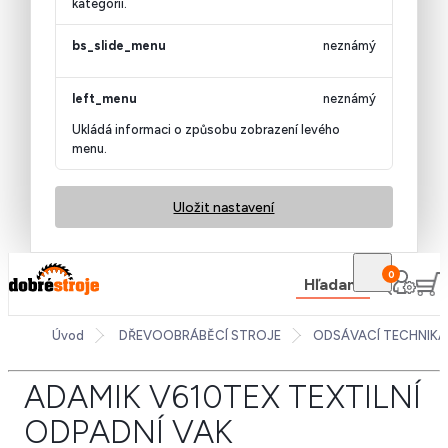
kategorii.
bs_slide_menu
neznámý
left_menu
neznámý
Ukládá informaci o způsobu zobrazení levého
menu.
Uložit nastavení
0
Hľadanie
Úvod
DŘEVOOBRÁBĚCÍ STROJE
ODSÁVACÍ TECHNIKA
ADAMIK V610TEX TEXTILNÍ
ODPADNÍ VAK