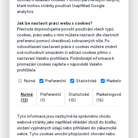
které mohou stránky používat (například Google
analytics
Jak lze nastavit práci webu s cookies?
Přestože doporučujeme povolit používání všech typů
cookies, práci webu s nimi můžete nastavit dle vlastních
preferencí pomocí checkboxů zobrazených níže. Po
odsouhlasení nastavení práce s cookies můžete změnit
své rozhodnutí smazáním či editací cookies přímo v
nastavení Vašeho prohlížeče. Podrobnější informace k
promazání cookies najdete v nápovědě Vašeho
prohlížeče.
Nutné
Preferenční
Statistické
Marketingové
Nutné
Preferenční
Statistické
Marketingové
Nekl
(13)
(1)
(15)
(15)
(7)
Tyto informace jsou nezbytné ke správnému chodu
webové stránky jako například vkládání zboží do košíku,
uložení vyplněných údajů nebo přihlášení do zákaznické
sekce.
Tyto cookies umožní přizpůsobit chování nebo