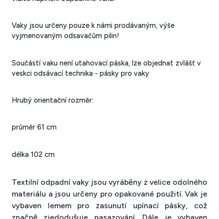
Vaky jsou určeny pouze k námi prodávaným, výše
vyjmenovaným odsavačům pilin!
Součástí vaku není utahovací páska, lze objednat zvlášť v
veskci odsávací technika - pásky pro vaky
Hrubý orientační rozměr:
průměr 61 cm
délka 102 cm
Textilní odpadní vaky jsou vyráběny z velice odolného
materiálu a jsou určeny pro opakované použití. Vak je
vybaven lemem pro zasunutí upínací pásky, což
značně zjedodušuje nasazování. Dále je vybaven