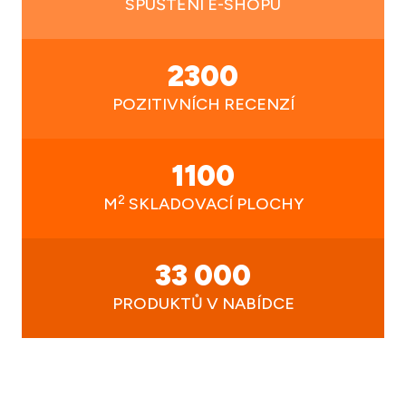
SPUŠTĚNÍ E-SHOPU
2300
POZITIVNÍCH RECENZÍ
1100
2
M
SKLADOVACÍ PLOCHY
33 000
PRODUKTŮ V NABÍDCE