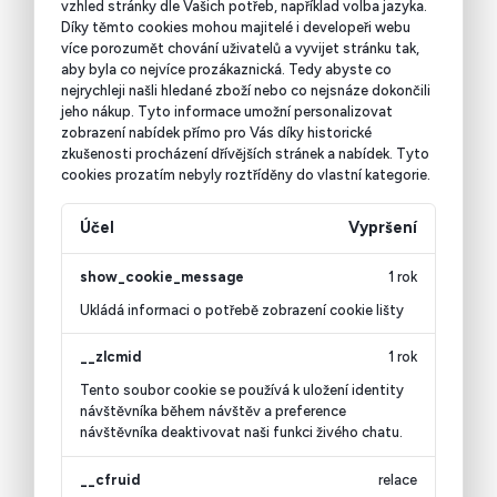
vzhled stránky dle Vašich potřeb, například volba jazyka.
Díky těmto cookies mohou majitelé i developeři webu
více porozumět chování uživatelů a vyvijet stránku tak,
aby byla co nejvíce prozákaznická. Tedy abyste co
nejrychleji našli hledané zboží nebo co nejsnáze dokončili
jeho nákup.
Tyto informace umožní personalizovat
zobrazení nabídek přímo pro Vás díky historické
zkušenosti procházení dřívějších stránek a nabídek.
Tyto
cookies prozatím nebyly roztříděny do vlastní kategorie.
Účel
Vypršení
show_cookie_message
1 rok
Ukládá informaci o potřebě zobrazení cookie lišty
__zlcmid
1 rok
Tento soubor cookie se používá k uložení identity
návštěvníka během návštěv a preference
návštěvníka deaktivovat naši funkci živého chatu.
__cfruid
relace