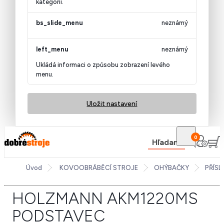
kategorii.
bs_slide_menu
neznámý
left_menu
neznámý
Ukládá informaci o způsobu zobrazení levého
menu.
Uložit nastavení
0
Hľadanie
Úvod
KOVOOBRÁBĚCÍ STROJE
OHÝBAČKY
PŘÍS
HOLZMANN AKM1220MS
PODSTAVEC