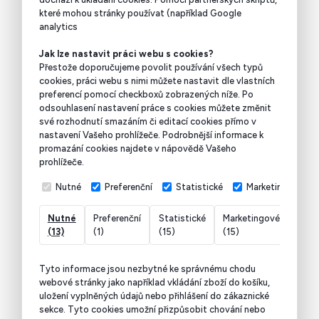
které mohou stránky používat (například Google
analytics
Jak lze nastavit práci webu s cookies?
Přestože doporučujeme povolit používání všech typů
cookies, práci webu s nimi můžete nastavit dle vlastních
preferencí pomocí checkboxů zobrazených níže. Po
odsouhlasení nastavení práce s cookies můžete změnit
své rozhodnutí smazáním či editací cookies přímo v
nastavení Vašeho prohlížeče. Podrobnější informace k
promazání cookies najdete v nápovědě Vašeho
prohlížeče.
Nutné
Preferenční
Statistické
Marketingové
Nutné
Preferenční
Statistické
Marketingové
Nekl
(13)
(1)
(15)
(15)
(7)
Tyto informace jsou nezbytné ke správnému chodu
webové stránky jako například vkládání zboží do košíku,
uložení vyplněných údajů nebo přihlášení do zákaznické
sekce.
Tyto cookies umožní přizpůsobit chování nebo