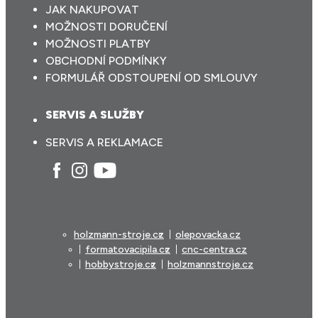
JAK NAKUPOVAT
MOŽNOSTI DORUČENÍ
MOŽNOSTI PLATBY
OBCHODNÍ PODMÍNKY
FORMULÁŘ ODSTOUPENÍ OD SMLOUVY
SERVIS A SLUŽBY
SERVIS A REKLAMACE
holzmann-stroje.cz
olepovacka.cz
formatovacipila.cz
cnc-centra.cz
hobbystroje.cz
holzmannstroje.cz