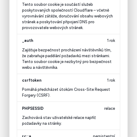
Tento soubor cookie je součástí služeb
poskytovaných společností Cloudflare – včetně
vyrovnávání zátěže, doručování obsahu webových
stránek a poskytování připojení DNS pro
provozovatele webových stránek.
_auth
1 rok
Zajišťuje bezpečnost procházení návštěvníků tím,
že zabraňuje padělání požadavků mezi stránkami.
Tento soubor cookie je nezbytný pro bezpečnost
webu a návštěvníka.
csrftoken
1 rok
Pomáhá předcházet útokům Cross-Site Request
Forgery (CSRF).
PHPSESSID
relace
Zachovává stav uživatelské relace napříč
požadavky na stránky.
rc::a
persistentní