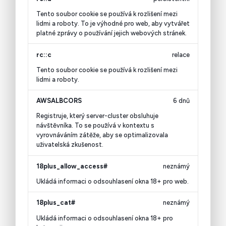
Tento soubor cookie se používá k rozlišení mezi
lidmi a roboty. To je výhodné pro web, aby vytvářet
platné zprávy o používání jejich webových stránek.
rc::c
relace
Tento soubor cookie se používá k rozlišení mezi
lidmi a roboty.
AWSALBCORS
6 dnů
Registruje, který server-cluster obsluhuje
návštěvníka. To se používá v kontextu s
vyrovnáváním zátěže, aby se optimalizovala
uživatelská zkušenost.
18plus_allow_access#
neznámý
Ukládá informaci o odsouhlasení okna 18+ pro web.
18plus_cat#
neznámý
Ukládá informaci o odsouhlasení okna 18+ pro