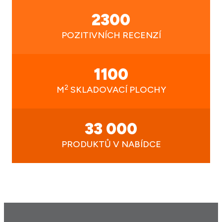
2300
POZITIVNÍCH RECENZÍ
1100
2
M
SKLADOVACÍ PLOCHY
33 000
PRODUKTŮ V NABÍDCE