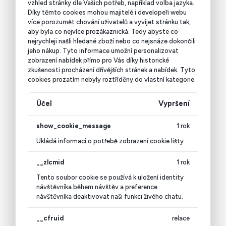
vzhled stránky dle Vašich potřeb, například volba jazyka.
Díky těmto cookies mohou majitelé i developeři webu
více porozumět chování uživatelů a vyvijet stránku tak,
aby byla co nejvíce prozákaznická. Tedy abyste co
nejrychleji našli hledané zboží nebo co nejsnáze dokončili
jeho nákup.
Tyto informace umožní personalizovat
zobrazení nabídek přímo pro Vás díky historické
zkušenosti procházení dřívějších stránek a nabídek.
Tyto
cookies prozatím nebyly roztříděny do vlastní kategorie.
Účel
Vypršení
show_cookie_message
1 rok
Ukládá informaci o potřebě zobrazení cookie lišty
__zlcmid
1 rok
Tento soubor cookie se používá k uložení identity
návštěvníka během návštěv a preference
návštěvníka deaktivovat naši funkci živého chatu.
__cfruid
relace