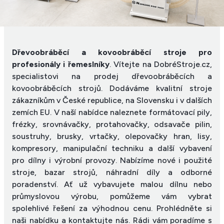
Dřevoobráběcí a kovoobráběcí stroje pro
profesionály i řemeslníky
. Vítejte na DobréStroje.cz,
specialistovi na prodej dřevoobráběcích a
kovoobráběcích strojů. Dodáváme kvalitní stroje
zákazníkům v České republice, na Slovensku i v dalších
zemích EU. V naší nabídce naleznete formátovací pily,
frézky, srovnávačky, protahovačky, odsavače pilin,
soustruhy, brusky, vrtačky, olepovačky hran, lisy,
kompresory, manipulační techniku a další vybavení
pro dílny i výrobní provozy. Nabízíme nové i použité
stroje, bazar strojů, náhradní díly a odborné
poradenství. Ať už vybavujete malou dílnu nebo
průmyslovou výrobu, pomůžeme vám vybrat
spolehlivé řešení za výhodnou cenu. Prohlédněte si
naši nabídku a kontaktujte nás. Rádi vám poradíme s