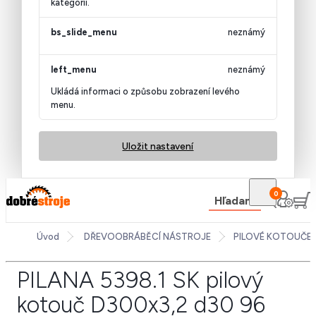
kategorii.
bs_slide_menu
neznámý
left_menu
neznámý
Ukládá informaci o způsobu zobrazení levého
menu.
Uložit nastavení
0
Hľadanie
Úvod
DŘEVOOBRÁBĚCÍ NÁSTROJE
PILOVÉ KOTOUČE
PILANA 5398.1 SK pilový
kotouč D300x3,2 d30 96