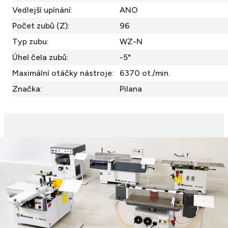
Vedlejší upínání:
ANO
Počet zubů (Z):
96
Typ zubu:
WZ-N
Úhel čela zubů:
-5°
Maximální otáčky nástroje:
6370 ot./min.
Značka:
Pilana