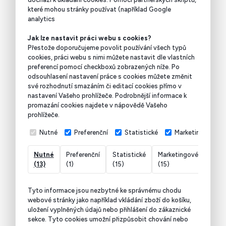
které mohou stránky používat (například Google
analytics
Jak lze nastavit práci webu s cookies?
Přestože doporučujeme povolit používání všech typů
cookies, práci webu s nimi můžete nastavit dle vlastních
preferencí pomocí checkboxů zobrazených níže. Po
odsouhlasení nastavení práce s cookies můžete změnit
své rozhodnutí smazáním či editací cookies přímo v
nastavení Vašeho prohlížeče. Podrobnější informace k
promazání cookies najdete v nápovědě Vašeho
prohlížeče.
Nutné
Preferenční
Statistické
Marketingové
Nutné
Preferenční
Statistické
Marketingové
Nekl
(13)
(1)
(15)
(15)
(7)
Tyto informace jsou nezbytné ke správnému chodu
webové stránky jako například vkládání zboží do košíku,
uložení vyplněných údajů nebo přihlášení do zákaznické
sekce.
Tyto cookies umožní přizpůsobit chování nebo