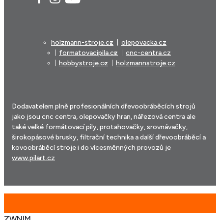
holzmann-stroje.cz
olepovacka.cz
formatovacipila.cz
cnc-centra.cz
hobbystroje.cz
holzmannstroje.cz
Dodavatelem plně profesionálních dřevoobráběcích strojů
jako jsou cnc centra, olepovačky hran, nářezová centra ale
také velké formátovací pily, protahovačky, srovnávačky,
širokopásové brusky, filtrační technika a další dřevoobráběcí a
kovoobráběcí stroje i do vícesměnných provozů je
www.pilart.cz
ZWNlM