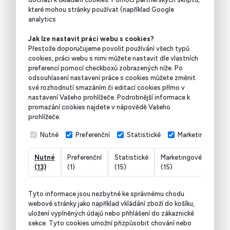
které mohou stránky používat (například Google
analytics
Jak lze nastavit práci webu s cookies?
Přestože doporučujeme povolit používání všech typů
cookies, práci webu s nimi můžete nastavit dle vlastních
preferencí pomocí checkboxů zobrazených níže. Po
odsouhlasení nastavení práce s cookies můžete změnit
své rozhodnutí smazáním či editací cookies přímo v
nastavení Vašeho prohlížeče. Podrobnější informace k
promazání cookies najdete v nápovědě Vašeho
prohlížeče.
Nutné
Preferenční
Statistické
Marketingové
Nutné
Preferenční
Statistické
Marketingové
Nekl
(13)
(1)
(15)
(15)
(7)
Tyto informace jsou nezbytné ke správnému chodu
webové stránky jako například vkládání zboží do košíku,
uložení vyplněných údajů nebo přihlášení do zákaznické
sekce.
Tyto cookies umožní přizpůsobit chování nebo