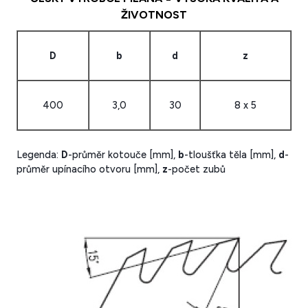
ŽIVOTNOST
D
b
d
z
400
3,0
30
8 x 5
Legenda:
D
-průměr kotouče [mm],
b
-tloušťka těla [mm],
d
-
průměr upínacího otvoru [mm],
z
-počet zubů