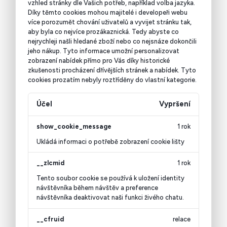
vzhled stránky dle Vašich potřeb, například volba jazyka.
Díky těmto cookies mohou majitelé i developeři webu
více porozumět chování uživatelů a vyvijet stránku tak,
aby byla co nejvíce prozákaznická. Tedy abyste co
nejrychleji našli hledané zboží nebo co nejsnáze dokončili
jeho nákup.
Tyto informace umožní personalizovat
zobrazení nabídek přímo pro Vás díky historické
zkušenosti procházení dřívějších stránek a nabídek.
Tyto
cookies prozatím nebyly roztříděny do vlastní kategorie.
Účel
Vypršení
show_cookie_message
1 rok
Ukládá informaci o potřebě zobrazení cookie lišty
__zlcmid
1 rok
Tento soubor cookie se používá k uložení identity
návštěvníka během návštěv a preference
návštěvníka deaktivovat naši funkci živého chatu.
__cfruid
relace