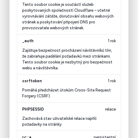
Tento soubor cookie je součástí služeb
poskytovaných společností Cloudflare – včetně
vyrovnávání zátěže, doručování obsahu webových
stránek a poskytování připojení DNS pro
provozovatele webových stránek.
_auth
1 rok
Zajišťuje bezpečnost procházení návštěvníků tím,
že zabraňuje padělání požadavků mezi stránkami.
Tento soubor cookie je nezbytný pro bezpečnost
webu a návštěvníka.
csrftoken
1 rok
Pomáhá předcházet útokům Cross-Site Request
Forgery (CSRF).
PHPSESSID
relace
Zachovává stav uživatelské relace napříč
požadavky na stránky.
rc::a
persistentní