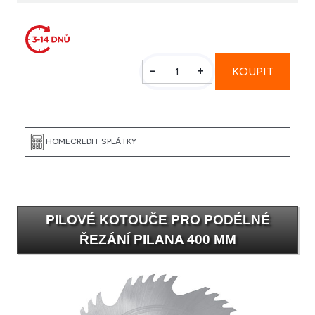
-
+
PILOVÉ KOTOUČE PRO PODÉLNÉ
ŘEZÁNÍ PILANA 400 MM