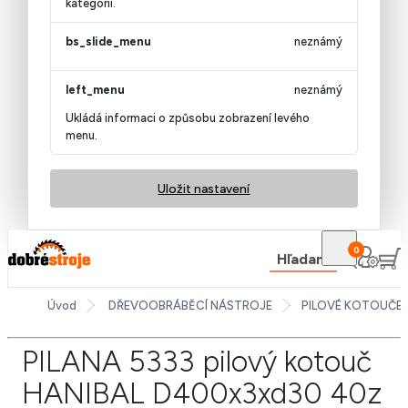
kategorii.
bs_slide_menu
neznámý
left_menu
neznámý
Ukládá informaci o způsobu zobrazení levého
menu.
Uložit nastavení
0
Hľadanie
Úvod
DŘEVOOBRÁBĚCÍ NÁSTROJE
PILOVÉ KOTOUČE
PILANA 5333 pilový kotouč
HANIBAL D400x3xd30 40z