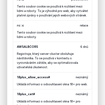
Tento soubor cookie se používá k rozlišení mezi
lidmi a roboty. To je výhodné pro web, aby vytvářet
platné zprávy o používání jejich webových stránek.
rc::c
relace
Tento soubor cookie se používá k rozlišení mezi
lidmi a roboty.
AWSALBCORS
6 dnů
Registruje, který server-cluster obsluhuje
návštěvníka. To se používá v kontextu s
vyrovnáváním zátěže, aby se optimalizovala
uživatelská zkušenost.
18plus_allow_access#
neznámý
Ukládá informaci o odsouhlasení okna 18+ pro web.
18plus_cat#
neznámý
Ukládá informaci o odsouhlasení okna 18+ pro