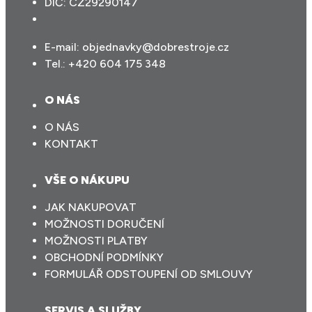
DIČ: CZ29290147
E-mail:
objednavky@dobrestroje.cz
Tel.:
+420 604 175 348
O NÁS
O NÁS
KONTAKT
VŠE O NÁKUPU
JAK NAKUPOVAT
MOŽNOSTI DORUČENÍ
MOŽNOSTI PLATBY
OBCHODNÍ PODMÍNKY
FORMULÁŘ ODSTOUPENÍ OD SMLOUVY
SERVIS A SLUŽBY