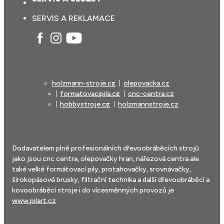
SERVIS A REKLAMACE
holzmann-stroje.cz
olepovacka.cz
formatovacipila.cz
cnc-centra.cz
hobbystroje.cz
holzmannstroje.cz
Dodavatelem plně profesionálních dřevoobráběcích strojů
jako jsou cnc centra, olepovačky hran, nářezová centra ale
také velké formátovací pily, protahovačky, srovnávačky,
širokopásové brusky, filtrační technika a další dřevoobráběcí a
kovoobráběcí stroje i do vícesměnných provozů je
www.pilart.cz