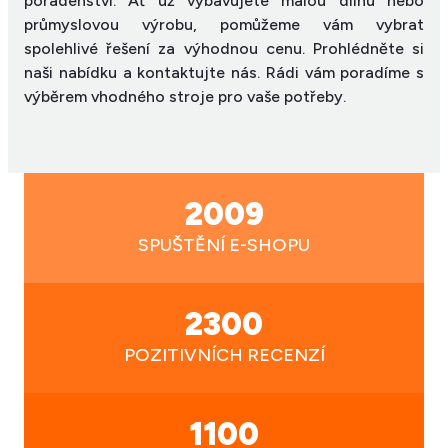
poradenství. Ať už vybavujete malou dílnu nebo
průmyslovou výrobu, pomůžeme vám vybrat
spolehlivé řešení za výhodnou cenu. Prohlédněte si
naši nabídku a kontaktujte nás. Rádi vám poradíme s
výběrem vhodného stroje pro vaše potřeby.
2009
SPUŠTĚNÍ E-SHOPU
2300
POZITIVNÍCH RECENZÍ
1100