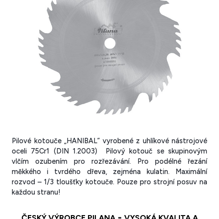
Pilové kotouče „HANIBAL” vyrobené z uhlíkové nástrojové
oceli 75Cr1 (DIN 1.2003) Pilový kotouč se skupinovým
vlčím ozubením pro rozřezávání. Pro podélné řezání
měkkého i tvrdého dřeva, zejména kulatin. Maximální
rozvod – 1/3 tloušťky kotouče. Pouze pro strojní posuv na
každou stranu!
ČESKÝ VÝROBCE PILANA = VYSOKÁ KVALITA A